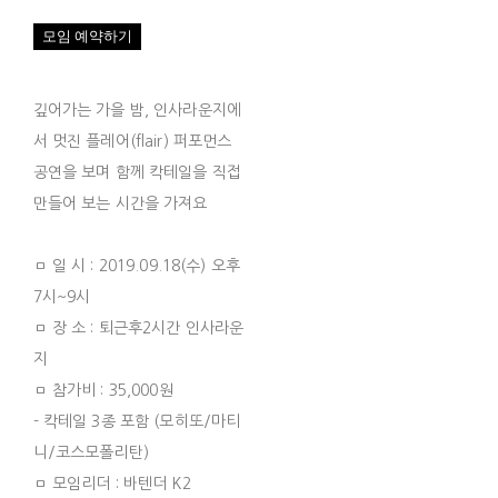
깊어가는 가을 밤, 인사라운지에
서 멋진 플레어(flair) 퍼포먼스
공연을 보며 함께 칵테일을 직접
만들어 보는 시간을 가져요
ㅁ 일 시 : 2019.09.18(수) 오후
7시~9시
ㅁ 장 소 : 퇴근후2시간 인사라운
지
ㅁ 참가비 : 35,000원
- 칵테일 3종 포함 (모히또/마티
니/코스모폴리탄)
ㅁ 모임리더 : 바텐더 K2