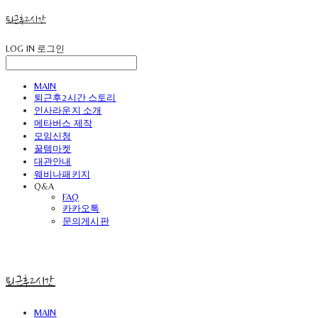
퇴근후2시간
LOG IN
로그인
MAIN
퇴근후2시간 스토리
인사라운지 소개
메타버스 제작
모임신청
꿀템마켓
대관안내
웨비나패키지
Q&A
FAQ
카카오톡
문의게시판
퇴근후2시간
MAIN