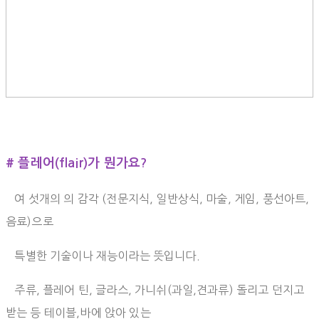
# 플레어(flair)가 뭔가요?
여 섯개의 의 감각 (전문지식, 일반상식, 마술, 게임, 풍선아트,
음료)으로
특별한 기술이나 재능이라는 뜻입니다.
주류, 플레어 틴, 글라스, 가니쉬(과일,견과류) 돌리고 던지고
받는 등 테이블,바에 앉아 있는