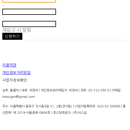
-
-
재입고 시 알림
신청하기
이용약관
개인정보처리방침
사업자정보확인
상호: 블룸비 | 대표: 허양석 | 개인정보관리책임자: 허양석 | 전화: 02-722-0910 | 이메일:
twosigan@gmail.com
주소: 서울특별시 종로구 인사동9길 31, 2층(견지동) | 사업자등록번호:
628-32-00906
| 통
신판매:
제 2019-서울종로-0664호
| 호스팅제공자: (주)식스샵