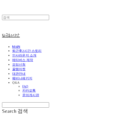
퇴근후2시간
MAIN
퇴근후2시간 스토리
인사라운지 소개
메타버스 제작
모임신청
꿀템마켓
대관안내
웨비나패키지
Q&A
FAQ
카카오톡
문의게시판
Search
검색