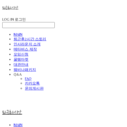
퇴근후2시간
LOG IN
로그인
MAIN
퇴근후2시간 스토리
인사라운지 소개
메타버스 제작
모임신청
꿀템마켓
대관안내
웨비나패키지
Q&A
FAQ
카카오톡
문의게시판
퇴근후2시간
MAIN