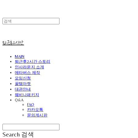
퇴근후2시간
MAIN
퇴근후2시간 스토리
인사라운지 소개
메타버스 제작
모임신청
꿀템마켓
대관안내
웨비나패키지
Q&A
FAQ
카카오톡
문의게시판
Search
검색